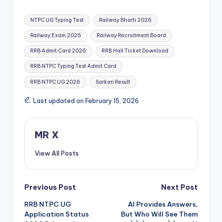
Tags:
NTPC UG Typing Test
Railway Bharti 2026
Railway Exam 2026
Railway Recruitment Board
RRB Admit Card 2026
RRB Hall Ticket Download
RRB NTPC Typing Test Admit Card
RRB NTPC UG 2026
Sarkari Result
Last updated on February 15, 2026
MR X
View All Posts
Post
Previous Post
Next Post
RRB NTPC UG
AI Provides Answers,
navigation
Application Status
But Who Will See Them